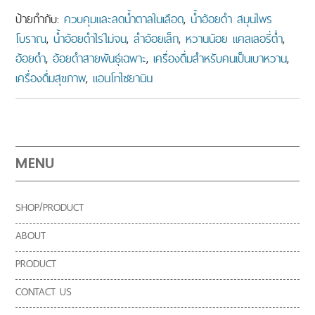
ป้ายกำกับ:
ควบคุมและลดน้ำตาลในเลือด
,
น้ำอ้อยดำ สมุนไพร
โบราณ
,
น้ำอ้อยดำไร่ไม่จน
,
ลำอ้อยเล็ก
,
หวานน้อย แคลเลอรี่ต่ำ
,
อ้อยดำ
,
อ้อยดำสายพันธุ์เฉพาะ
,
เครื่องดื่มสำหรับคนเป็นเบาหวาน
,
เครื่องดื่มสุขภาพ
,
แอนโทไซยานิน
MENU
SHOP/PRODUCT
ABOUT
PRODUCT
CONTACT US