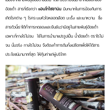
อ้อยดำ สารที่เรียกว่า
แอนโทไซยานิน
มีบทบาทในการป้องกันการ
เกิดโรคต่าง ๆ โรคระบบหัวใจหลอดเลือด มะเร็ง และเบาหวาน ซึ่ง
สารตัวนี้เราได้ทำการทดลองและยืนยันว่ามีอยู่ในสายพันธุ์อ้อยดำ
เฉพาะที่ทางไร่ไม่จน ใช้ในการนำมาแปรรูปเป็น น้ำอ้อยดำ ตราไร่ไม่
จน นั้นจริง ทางไร่ไม่จน จึงต้องทำการต้มทั้งเปลือกเพื่อให้ได้สาร
ประโยชน์มามากที่สุด ให้คุ้มค่าแก่ผู้บริโภค