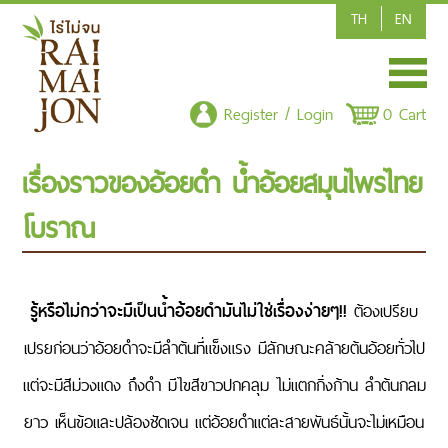
TH
EN
HOME
Register / Login
0 Cart
SHOP/PRODUCT
เรื่องราวของอ้อยดำ น้ำอ้อยสมุนไพรไทย
ARTICLE
โบราณ
CONTACT US
POLICY
รู้หรือไม่กว่าจะมีเป็นน้ำอ้อยดำมันไม่ใช่เรื่องง่ายๆ!!
ต้องเปรียบ
เปรยก่อนว่าอ้อยดำจะมีลำต้นที่แข็งแรง มีลักษณะคล้ายต้นอ้อยทั่วไป
CSR-CORPORATE SOCIAL RESPONSIBILITY
แต่จะมีสีม่วงแดง ถึงดำ มีไขสีขาวปกคลุม ไม่แตกกิ่งก้าน ลำต้นกลม
ยาว เห็นข้อและปล้องชัดเจน แต่อ้อยดำแต่ละสายพันธ์นั้นจะไม่เหมือน