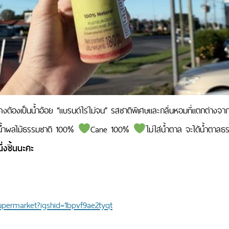
ทย ก็คงต้องเป็นน้ำอ้อย “แบรนด์ไร่ไม่จน” รสชาติพิเศษและกลิ่นหอมที่แตกต่างจ
น้ำผลไม้ธรรมชาติ 100%
Cane 100%
ไม่ใส่น้ำตาล จะได้น้ำตาลธร
ึ่งชิ้นนะคะ
supermarket?igshid=1bpvf9ae2tyqt