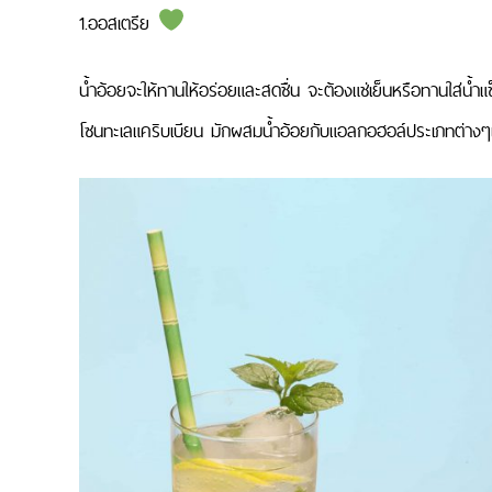
1.ออสเตรีย
น้ำอ้อยจะให้ทานให้อร่อยและสดชื่น จะต้องแช่เย็นหรือทานใส่น้ำ
โซนทะเลแคริบเบียน มักผสมน้ำอ้อยกับแอลกอฮอล์ประเภทต่างๆเข้า