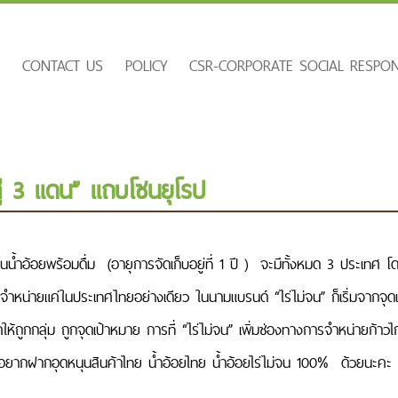
E
CONTACT US
POLICY
CSR-CORPORATE SOCIAL RESPONS
ู่ 3 แดน” แถบโซนยุโรป
็นน้ำอ้อยพร้อมดื่ม (อายุการจัดเก็บอยู่ที่ 1 ปี ) จะมีทั้งหมด 3 ประเ
ียงจำหน่ายแค่ในประเทศไทยอย่างเดียว ในนามแบรนด์ “ไร่ไม่จน” ก็เริ่มจากจ
ให้ถูกกลุ่ม ถูกจุดเป้าหมาย การที่ “ไร่ไม่จน” เพิ่มช่องทางการจำหน่ายก้าวไก
จึงอยากฝากอุดหนุนสินค้าไทย น้ำอ้อยไทย น้ำอ้อยไร่ไม่จน 100
%
ด้วยนะคะ