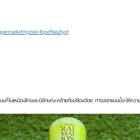
supermarket?igshid=1bpvf9ae2tyqt
แบบที่ไม่เหมือนใครและมีลักษณะคล้ายกับปล้องอ้อย การออกแบบนี้จะให้ความ