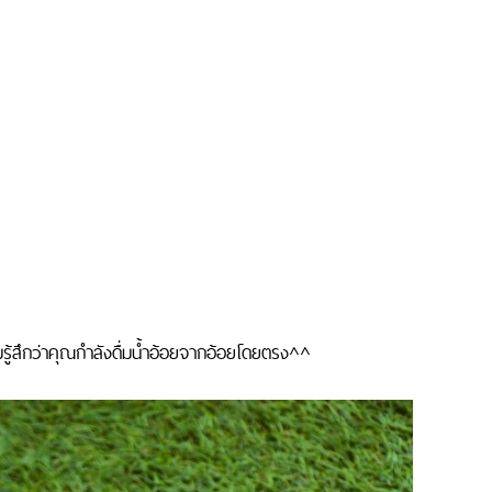
รู้สึกว่าคุณกำลังดื่มน้ำอ้อยจากอ้อยโดยตรง^^