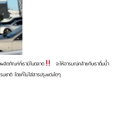
ากผลิตภัณฑ์ที่เรามีในตลาด
️ จะให้อารมณ์คล้ายกับเราดื่มน้ำ
รมชาติ โดยทีี่ไม่ใส่สารปรุงแต่งใดๆ