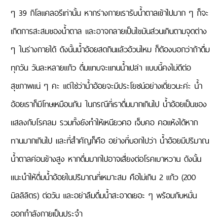
ๆ 39 กิโลแคลอรีเท่านั้น หากร่างกายเรารับน้ำตาลเข้าไปมาก ๆ ก็จะ
เกิดการสะสมของน้ำตาล และอาจกลายเป็นไขมันส่วนเกินตามจุดต่าง
ๆ ในร่างกายได้ ดังนั้นน้ำอ้อยสดกินแล้วอ้วนไหม ก็ต้องบอกว่าถ้าดื่ม
ทุกวัน วันละหลายแก้ว ดื่มแทบจะแทนน้ำเปล่า แบบนี้คงไม่ดีต่อ
สุขภาพแน่ ๆ คะ แต่ใช่ว่าน้ำอ้อยจะมีประโยชน์อย่างเดี่ยวนะค่ะ น้ำ
อ้อยเราก็มีโทษเหมือนกัน ในกรณีที่เราดื่มมากเกินไป น้ำอ้อยเป็นของ
แสลงกับโรคลม รวมทั้งยังทำให้เหนียวคอ เจ็บคอ คอแห้งได้หาก
ทานมากเกินไป และที่สำคัญก็คือ อย่างที่บอกไปว่า น้ำอ้อยมีปริมาณ
น้ำตาลค่อนข้างสูง หากดื่มมากไปอาจเสี่ยงต่อโรคเบาหวาน ดังนั้น
แนะนำให้ดื่มน้ำอ้อยในปริมาณที่เหมาะสม คือไม่เกิน 2 แก้ว (200
มิลลิลิตร) ต่อวัน และอย่าลืมดื่มน้ำสะอาดเยอะ ๆ พร้อมกับหมั่น
ออกกำลังกายเป็นประจำ