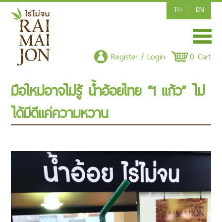
TH
EN
HOME
Register / Login
0 Cart
SHOP/PRODUCT
มือใหม่อาจไม่รู้ น้ำอ้อยไทย “1 แก้ว” ไม่
ARTICLE
ได้มีดีแค่ความหวาน
CONTACT US
POLICY
CSR-CORPORATE SOCIAL RESPONSIBILITY