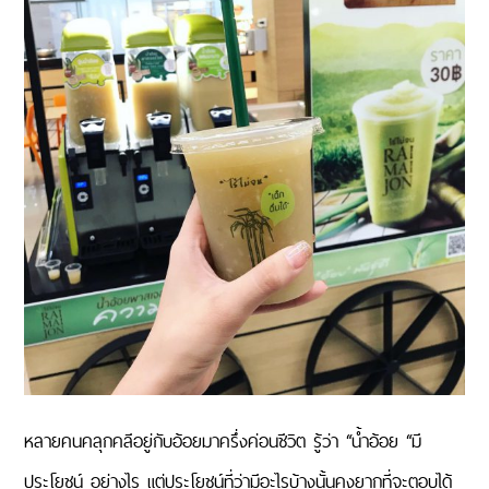
หลายคนคลุกคลีอยู่กับอ้อยมาครึ่งค่อนชีวิต รู้ว่า “น้ำอ้อย “มี
ประโยชน์ อย่างไร แต่ประโยชน์ที่ว่ามีอะไรบ้างนั้นคงยากที่จะตอบได้