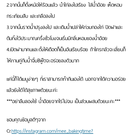
2.จากนั้นก็ตั้งหม้อให้ร้อนแล้ว นำไก่ลงไปเรียง ใส่น้ำอ้อย เห็ดหอม
กระเทียมสับ และเกลือลงไป
3.จากนั้นราดน้ำปรุงลงไป และเติมน้ำเปล่าให้ท่วมกองไก่ ปิดฝาและ
ต้มทิ้งไว้ประมาณครึ่งชั่วโมงจนเริ่มมีกลิ่นหอมของน้ำอ้อย
4.เปิดฝามาคนและตั้งให้เดือดก็เป็นอันเรียบร้อย ถ้าใครกลัวจะเลี่ยนก็
ให้ทานคู่กับน้ำจิ้มซีฟู๊ดจะอร่อยลงตัวมาก
แค่นี้ก็ได้เมนูง่ายๆ ที่เราสามารถทำกันเองได้ นอกจากได้ความอร่อย
แล้วยังได้ได้สุขภาพด้วยนะค่ะ
***อย่าลืมลองใช้ น้ำอ้อยจากไร่ไม่จน เป็นส่วนผสมด้วยนะคะ***
ขอบคุณข้อมูลดีๆจาก
Cr.
https://instagram.com/mee_bakingtime?