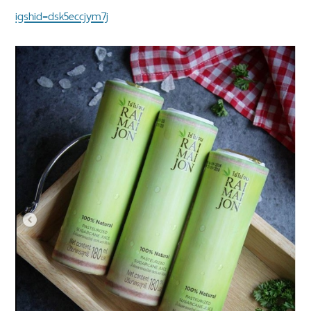
igshid=dsk5eccjym7j