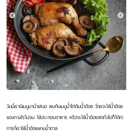
วันนี้เรามีเมนูมานำเสนอ พบกับเมนูน้ำไก่ต้มน้ำอ้อย โดยจะใช้น้ำอ้อย
ของทางไร่ไม่จน ใช้ประกอบอาหาร หรือจะใช้น้ำอ้อยสดทั่วไปก็ได้ค่ะ
การที่เราใช้น้ำอ้อยแทนน้ำตาล