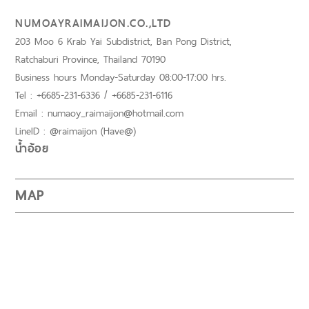
NUMOAYRAIMAIJON.CO.,LTD
203 Moo 6 Krab Yai Subdistrict, Ban Pong District,
Ratchaburi Province, Thailand 70190
Business hours Monday-Saturday 08:00-17:00 hrs.
Tel : +6685-231-6336 / +6685-231-6116
Email : numaoy_raimaijon@hotmail.com
LineID : @raimaijon (Have@)
น้ำอ้อย
MAP