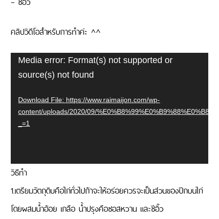
– ซีอิ๊ว
คลิปวิดีโอสำหรับการทำค่ะ ^^
Video
Media error: Format(s) not supported or
source(s) not found
Player
Download File: https://www.raimaijon.com/wp-
content/uploads/2020/09/%E0%B8%99%E0%B9%88%E0
_=1
วิธีทำ
1.เตรียมวัตถุดิบคือไก่ทั่วไปถ้าจะให้อร่อยควรจะเป็นส่วนของปีกบนไก่
โดยผสมน้ำอ้อย เกลือ น้ำปรุงคือซอสหวาน และซีอิ๊ว