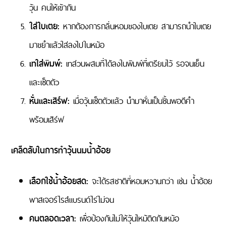
วุ้น คนให้เข้ากัน
ใส่ใบเตย:
หากต้องการกลิ่นหอมของใบเตย สามารถนำใบเตย
มาขยำแล้วใส่ลงไปในหม้อ
เทใส่พิมพ์:
เทส่วนผสมที่ได้ลงในพิมพ์ที่เตรียมไว้ รอจนเย็น
และเซ็ตตัว
หั่นและเสิร์ฟ:
เมื่อวุ้นเซ็ตตัวแล้ว นำมาหั่นเป็นชิ้นพอดีคำ
พร้อมเสิร์ฟ
เคล็ดลับในการทำวุ้นนมน้ำอ้อย
เลือกใช้น้ำอ้อยสด:
จะได้รสชาติที่หอมหวานกว่า เช่น น้ำอ้อย
พาสเจอร์ไรส์แบรนด์ไร่ไม่จน
คนตลอดเวลา:
เพื่อป้องกันไม่ให้วุ้นไหม้ติดก้นหม้อ