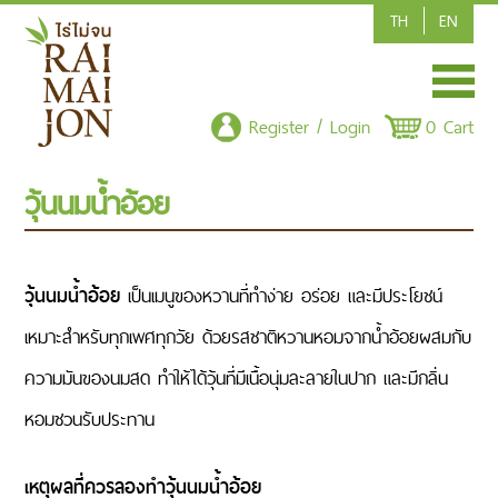
TH
EN
HOME
Register / Login
0 Cart
SHOP/PRODUCT
วุ้นนมน้ำอ้อย
ARTICLE
CONTACT US
วุ้นนมน้ำอ้อย
เป็นเมนูของหวานที่ทำง่าย อร่อย และมีประโยชน์
เหมาะสำหรับทุกเพศทุกวัย ด้วยรสชาติหวานหอมจากน้ำอ้อยผสมกับ
POLICY
ความมันของนมสด ทำให้ได้วุ้นที่มีเนื้อนุ่มละลายในปาก และมีกลิ่น
CSR-CORPORATE SOCIAL RESPONSIBILITY
หอมชวนรับประทาน
เหตุผลที่ควรลองทำวุ้นนมน้ำอ้อย