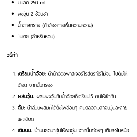
นมสด 250 ml
ผงวุ้น 2 ช้อนชา
น้ำตาลทราย (ถ้าต้องการเพิ่มความหวาน)
ใบเตย (สำหรับหอม)
วิธีทำ
เตรียมน้ำอ้อย:
นำน้ำอ้อยพาสเจอร์ไรส์ตราไร่ไม่จน ไปต้มให้
เดือด จากนั้นกรอง
ผสมวุ้น:
ผสมผงวุ้นกับน้ำอ้อยที่เตรียมไว้ คนให้เข้ากัน
ต้ม:
นำส่วนผสมที่ได้ตั้งไฟอ่อนๆ คนตลอดเวลาจนวุ้นละลาย
และเดือด
เติมนม:
นำนมสดมาอุ่นให้พออุ่น จากนั้นค่อยๆ เติมลงในหม้อ