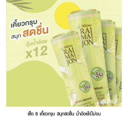
เซ็ต B เคี้ยวกรุบ สนุกสดชื่น น้ำอ้อยไร่ไม่จน