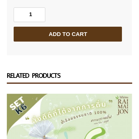
น้ำ
อ้อย100%พร้อม
ADD TO CART
ดื่ม
เซ็ต
30
กระป๋อง
RELATED PRODUCTS
(อายุ
สินค้า
1
ปี)
quantity