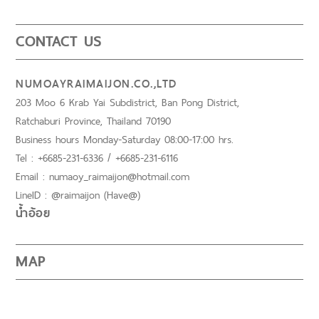
CONTACT US
NUMOAYRAIMAIJON.CO.,LTD
203 Moo 6 Krab Yai Subdistrict, Ban Pong District,
Ratchaburi Province, Thailand 70190
Business hours Monday-Saturday 08:00-17:00 hrs.
Tel : +6685-231-6336 / +6685-231-6116
Email : numaoy_raimaijon@hotmail.com
LineID : @raimaijon (Have@)
น้ำอ้อย
MAP