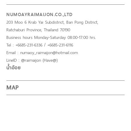
NUMOAYRAIMAIJON.CO.,LTD
203 Moo 6 Krab Yai Subdistrict, Ban Pong District,
Ratchaburi Province, Thailand 70190
Business hours Monday-Saturday 08:00-17:00 hrs.
Tel : +6685-231-6336 / +6685-231-6116
Email : numaoy_raimaijon@hotmail.com
LineID : @raimaijon (Have@)
น้ำอ้อย
MAP