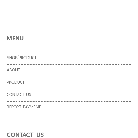
ไม่แพ้ชาติใดในโลก –
ในการเพิ่มมูลค่าให้กับ
“50” พืชเศษฐกิจสร้าง
อ้อยพันธุ์
อ้อย
รายได้ : ไร่ไม่จน
สุพรรณบุรี50 ปรากฏ
สนับสนุนปลูกส่งเสริม
โฉมบนเวทีนานาชาติ
ชุมชน เกษตรพอเพียง
by ไร่ไม่จน
และเพียงพอ 2020
MENU
(raimaijon) x prompt
design.
SHOP/PRODUCT
ABOUT
PRODUCT
CONTACT US
REPORT PAYMENT
CONTACT US