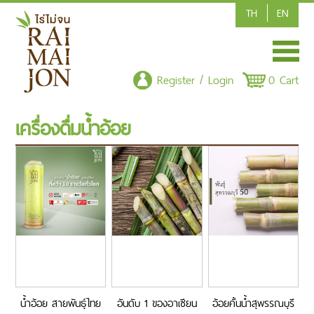
TH
EN
HOME
Register / Login
0 Cart
SHOP/PRODUCT
เครื่องดื่มน้ำอ้อย
ARTICLE
CONTACT US
POLICY
CSR-CORPORATE SOCIAL RESPONSIBILITY
น้ำอ้อย สายพันธุ์ไทย
อันดับ 1 ของอาเซียน
อ้อยคั้นน้ำสุพรรณบุรี